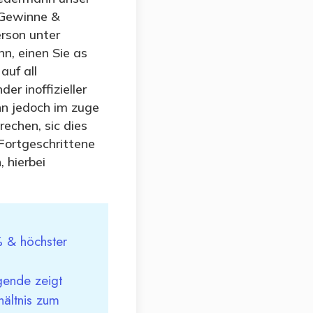
 Gewinne &
rson unter
n, einen Sie as
auf all
er inoffizieller
nn jedoch im zuge
echen, sic dies
 Fortgeschrittene
 hierbei
% & höchster
gende zeigt
hältnis zum