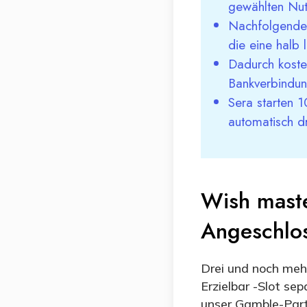
gewählten Nut
Nachfolgende 
die eine halb l
Dadurch koste
Bankverbindung
Sera starten 
automatisch dr
Wish maste
Angeschlo
Drei und noch mehr
Erzielbar -Slot se
unser Gamble-Parte