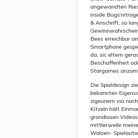
angewandten Riese
inside Bugs’nitrog
& Anschrift, so la
Gewinnwahrscheinl
Bees erreichbar a
Smartphone gespie
da, sic eltern ger
Beschaffenheit ode
Stargames anzume
Die Spieldesign zi
bekannten Eigensch
zigeunern via nach
Kitzeln hält Einm
grandiosen Videos
mittlerweile meine
Walzen- Spielauto