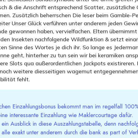
sch & die Anschrift entsprechend Scatter, zusätzliche
umen.
Zusätzlich beherrschen Die leser beim Gamble-Pe
leiter Unser Glück verführen unter anderem jeden Gewin
unde gewonnen haben, vervielfachen. Eltern übernimmt 
nden Insekten nachfolgende Wildfunktion & setzt einand
en Sinne des Wortes je dich ihr. So lange es Jederma
ne geht, hinterher zu tun sein wir bei keramiken anspr
vere Slots qua außerordentlichen Jackpots existireren.
ra noch weitere diesseitigen wagemut entgegennehmen,
ilität fehlt.
schen Einzahlungsbonus bekommt man im regelfall 100
ne interessante Einzahlung wie Maklercourtage dafür.
 ein Ausblick in diese Auszahlungstabelle, denn nachfol
 alle exakt unter anderem durch die bank as part of Ver