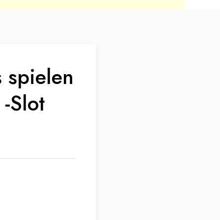
 spielen
-Slot