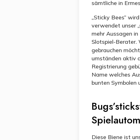
sämtliche in Erme
„Sticky Bees” wird
verwendet unser „
mehr Aussagen in S
Slotspiel-Berater.
gebrauchen möch
umständen aktiv d
Registrierung geb
Name welches Ausw
bunten Symbolen 
Bugs’sticks
Spielautom
Diese Biene ist u