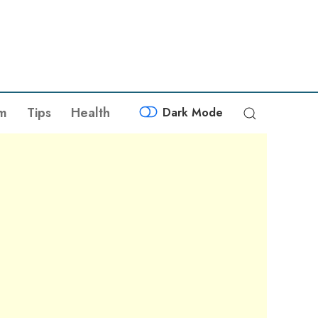
sm
Tips
Health
Dark Mode