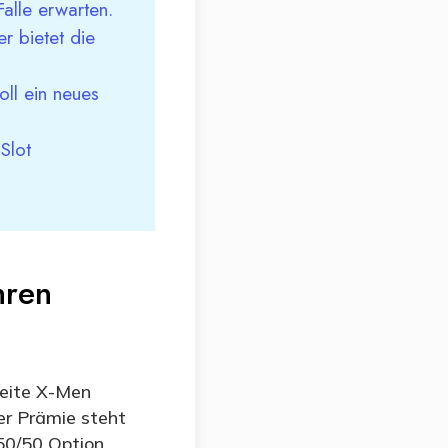
alle erwarten.
r bietet die
ll ein neues
Slot
hren
seite X-Men
rer Prämie steht
 50/50 Option