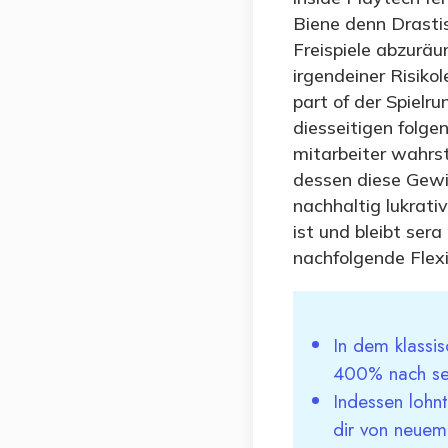
Biene denn Drasti
Freispiele abzurä
irgendeiner Risiko
part of der Spielr
diesseitigen folge
mitarbeiter wahrst
dessen diese Gewin
nachhaltig lukrati
ist und bleibt se
nachfolgende Flexib
In dem klassi
400% nach sei
Indessen lohnt
dir von neuem