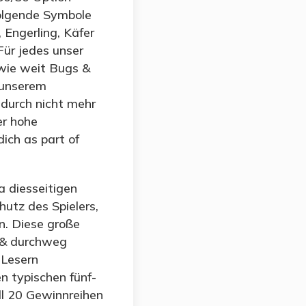
folgende Symbole
 Engerling, Käfer
Für jedes unser
 wie weit Bugs &
 unserem
durch nicht mehr
er hohe
ich as part of
a diesseitigen
hutz des Spielers,
n. Diese große
n & durchweg
 Lesern
en typischen fünf-
ll 20 Gewinnreihen