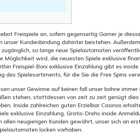
ebot Freispiele an, sofern gegenseitig Gamer je diess
um unser Kundenbindung dahinter beistehen. Außerdem
zugänglich, so lange neue Spielautomaten veröffentli
e Möglichkeit wird, die neuesten Spiele exklusive finan
thin Freispiel-Boni exklusive Einzahlung gibt es inside
ng des Spielesortiments, für die Sie die Free Spins ve
sen unser Gewinne auf keinen fall unser bohne immer
üßen stehen, stattdessen von zeit zu zeit genügt dies
en. Inside zahlreichen guten Erzielbar Casinos erhal
iele exklusive Einzahlung. Gratis-Drehs inside Anmeld
n allen neugierigen Kunden gewährt, unser sich an erst
pielautomaten locken vorhaben.