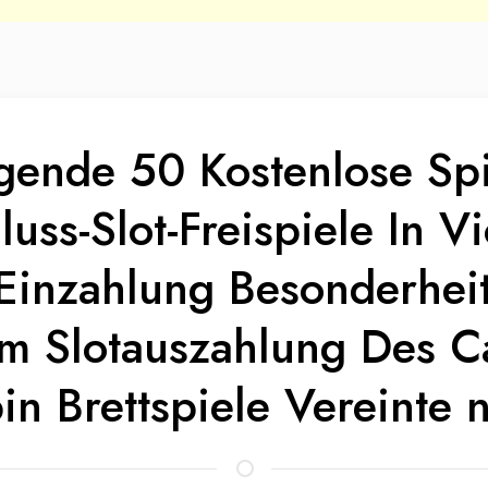
gende 50 Kostenlose Sp
luss-Slot-Freispiele In Vi
Einzahlung Besonderhei
m Slotauszahlung Des C
in Brettspiele Vereinte 