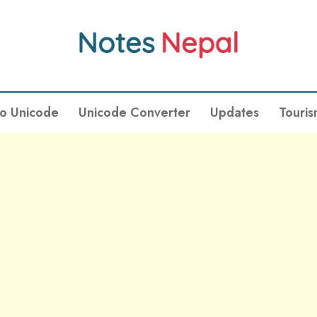
To Unicode
Unicode Converter
Updates
Touri