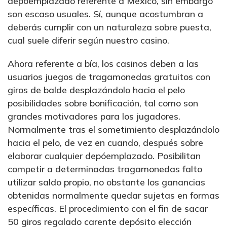
depóemplazado referente a México, sin embargo
son escaso usuales. Sí, aunque acostumbran a
deberás cumplir con un naturaleza sobre puesta,
cual suele diferir según nuestro casino.
Ahora referente a bía, los casinos deben a las
usuarios juegos de tragamonedas gratuitos con
giros de balde desplazándolo hacia el pelo
posibilidades sobre bonificación, tal como son
grandes motivadores para los jugadores.
Normalmente tras el sometimiento desplazándolo
hacia el pelo, de vez en cuando, después sobre
elaborar cualquier depóemplazado. Posibilitan
competir a determinadas tragamonedas falto
utilizar saldo propio, no obstante los ganancias
obtenidas normalmente quedar sujetas en formas
específicas. El procedimiento con el fin de sacar
50 giros regalado carente depósito elección