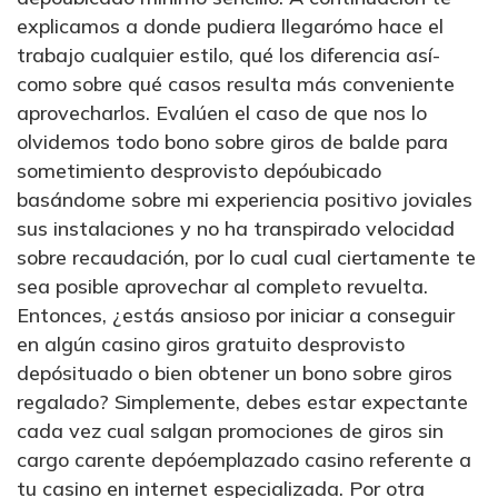
explicamos a donde pudiera llegarómo hace el
trabajo cualquier estilo, qué los diferencia así­
como sobre qué casos resulta más conveniente
aprovecharlos. Evalúen el caso de que nos lo
olvidemos todo bono sobre giros de balde para
sometimiento desprovisto depóubicado
basándome sobre mi experiencia positivo joviales
sus instalaciones y no ha transpirado velocidad
sobre recaudación, por lo cual cual ciertamente te
sea posible aprovechar al completo revuelta.
Entonces, ¿estás ansioso por iniciar a conseguir
en algún casino giros gratuito desprovisto
depósituado o bien obtener un bono sobre giros
regalado? Simplemente, debes estar expectante
cada vez cual salgan promociones de giros sin
cargo carente depóemplazado casino referente a
tu casino en internet especializada. Por otra