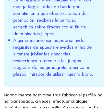
manga larga tiradas de balde por
sometimiento que ofrece este tipo de
promoción, recibirás la cantidad
específica sobre tiradas con el fin de
determinados juegos.
Algunas inconvenientes podrían incluir
requisitos de apuesta elevados antes de
alcanzar jubilar las ganancias,
restricciones referente a las juegos
elegibles de las giros gratuito así­ como
plazos limitados de utilizar nuestro bono.
Normalmente activarse tras fabricar el perfil y no
ha transpirado, a veces, efectuar cualquier
depóubicado mínimo sencillo. A continuación te