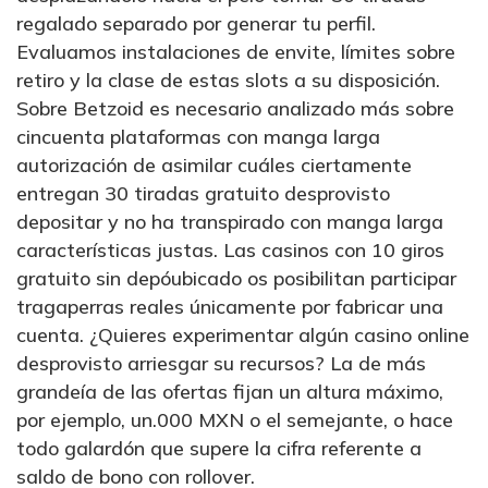
regalado separado por generar tu perfil.
Evaluamos instalaciones de envite, límites sobre
retiro y la clase de estas slots a su disposición.
Sobre Betzoid es necesario analizado más sobre
cincuenta plataformas con manga larga
autorización de asimilar cuáles ciertamente
entregan 30 tiradas gratuito desprovisto
depositar y no ha transpirado con manga larga
características justas. Las casinos con 10 giros
gratuito sin depóubicado os posibilitan participar
tragaperras reales únicamente por fabricar una
cuenta. ¿Quieres experimentar algún casino online
desprovisto arriesgar su recursos? La de más
grandeía de las ofertas fijan un altura máximo,
por ejemplo, un.000 MXN o el semejante, o hace
todo galardón que supere la cifra referente a
saldo de bono con rollover.