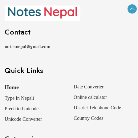
Contact
notesnepal@gmail.com
Quick Links
Home
Date Converter
Online calculator
Type In Nepali
District Telephone Code
Preeti to Unicode
Country Codes
Unicode Converter