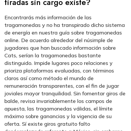
tiradas sin cargo existe?
Encontrarás más información de las
tragamonedas y no ha transpirado dicho sistema
de energía en nuestra guía sobre tragamonedas
online. De acuerdo alrededor del núsimple de
jugadores que han buscado información sobre
Cats, serían la tragamonedas bastante
distinguido. Impide lugares poco relaciones y
prioriza plataformas evaluadas, con términos
claros así­ como método el mundo de
remuneración transparentes, con el fin de jugar
joviales mayor tranquilidad. Sin fomentar giros de
balde, revisa invariablemente los campos de
apuesta, las tragamonedas válidas, el límite
máximo sobre ganancias y la vigencia de su
oferta. Sí existe giros gratuito falto