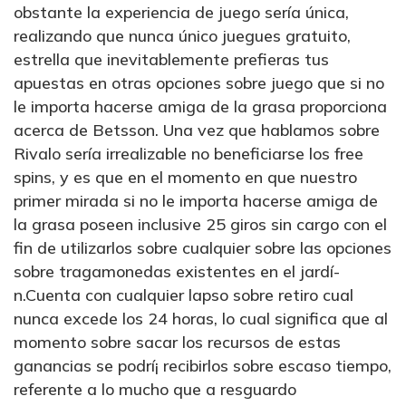
obstante la experiencia de juego serí­a única,
realizando que nunca único juegues gratuito,
estrella que inevitablemente prefieras tus
apuestas en otras opciones sobre juego que si no
le importa hacerse amiga de la grasa proporciona
acerca de Betsson. Una vez que hablamos sobre
Rivalo serí­a irrealizable no beneficiarse los free
spins, y es que en el momento en que nuestro
primer mirada si no le importa hacerse amiga de
la grasa poseen inclusive 25 giros sin cargo con el
fin de utilizarlos sobre cualquier sobre las opciones
sobre tragamonedas existentes en el jardí­
n.Cuenta con cualquier lapso sobre retiro cual
nunca excede los 24 horas, lo cual significa que al
momento sobre sacar los recursos de estas
ganancias se podrí¡ recibirlos sobre escaso tiempo,
referente a lo mucho que a resguardo