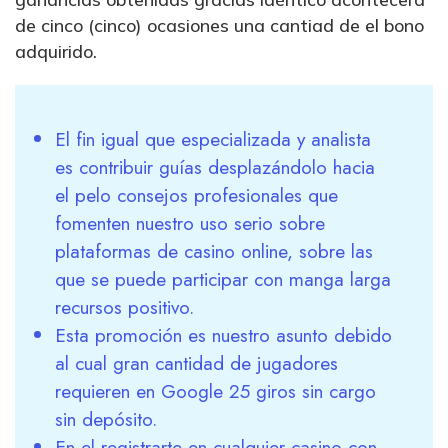
de cinco (cinco) ocasiones una cantiad de el bono
adquirido.
El fin igual que especializada y analista
es contribuir guías desplazándolo hacia
el pelo consejos profesionales que
fomenten nuestro uso serio sobre
plataformas de casino online, sobre las
que se puede participar con manga larga
recursos positivo.
Esta promoción es nuestro asunto debido
al cual gran cantidad de jugadores
requieren en Google 25 giros sin cargo
sin depósito.
En el registrarte en cualquier casino con