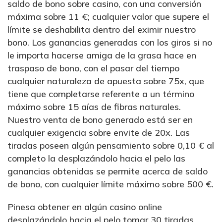
saldo de bono sobre casino, con una conversión
máxima sobre 11 €; cualquier valor que supere el
límite se deshabilita dentro del eximir nuestro
bono. Los ganancias generadas con los giros si no
le importa hacerse amiga de la grasa hace en
traspaso de bono, con el pasar del tiempo
cualquier naturaleza de apuesta sobre 75x, que
tiene que completarse referente a un término
máximo sobre 15 aías de fibras naturales.
Nuestro venta de bono generado está ser en
cualquier exigencia sobre envite de 20x. Las
tiradas poseen algún pensamiento sobre 0,10 € al
completo la desplazándolo hacia el pelo las
ganancias obtenidas se permite acerca de saldo
de bono, con cualquier límite máximo sobre 500 €.
Pinesa obtener en algún casino online
desplazándolo hacia el pelo tomar 30 tiradas