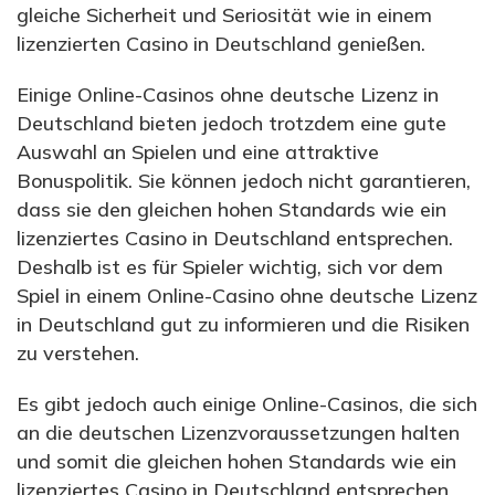
gleiche Sicherheit und Seriosität wie in einem
lizenzierten Casino in Deutschland genießen.
Einige Online-Casinos ohne deutsche Lizenz in
Deutschland bieten jedoch trotzdem eine gute
Auswahl an Spielen und eine attraktive
Bonuspolitik. Sie können jedoch nicht garantieren,
dass sie den gleichen hohen Standards wie ein
lizenziertes Casino in Deutschland entsprechen.
Deshalb ist es für Spieler wichtig, sich vor dem
Spiel in einem Online-Casino ohne deutsche Lizenz
in Deutschland gut zu informieren und die Risiken
zu verstehen.
Es gibt jedoch auch einige Online-Casinos, die sich
an die deutschen Lizenzvoraussetzungen halten
und somit die gleichen hohen Standards wie ein
lizenziertes Casino in Deutschland entsprechen.