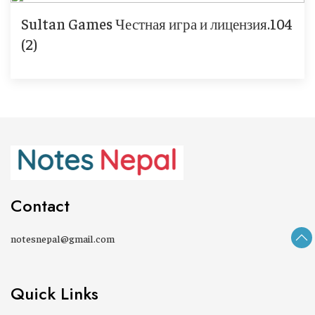
Sultan Games Честная игра и лицензия.104
(2)
Contact
notesnepal@gmail.com
Quick Links