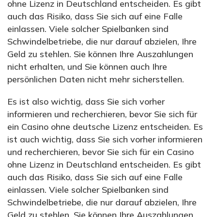
ohne Lizenz in Deutschland entscheiden. Es gibt
auch das Risiko, dass Sie sich auf eine Falle
einlassen. Viele solcher Spielbanken sind
Schwindelbetriebe, die nur darauf abzielen, Ihre
Geld zu stehlen. Sie können Ihre Auszahlungen
nicht erhalten, und Sie können auch Ihre
persönlichen Daten nicht mehr sicherstellen.
Es ist also wichtig, dass Sie sich vorher
informieren und recherchieren, bevor Sie sich für
ein Casino ohne deutsche Lizenz entscheiden. Es
ist auch wichtig, dass Sie sich vorher informieren
und recherchieren, bevor Sie sich für ein Casino
ohne Lizenz in Deutschland entscheiden. Es gibt
auch das Risiko, dass Sie sich auf eine Falle
einlassen. Viele solcher Spielbanken sind
Schwindelbetriebe, die nur darauf abzielen, Ihre
Geld zu stehlen. Sie können Ihre Auszahlungen