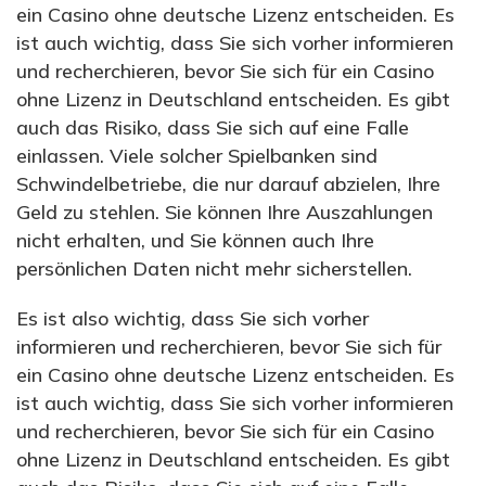
ein Casino ohne deutsche Lizenz entscheiden. Es
ist auch wichtig, dass Sie sich vorher informieren
und recherchieren, bevor Sie sich für ein Casino
ohne Lizenz in Deutschland entscheiden. Es gibt
auch das Risiko, dass Sie sich auf eine Falle
einlassen. Viele solcher Spielbanken sind
Schwindelbetriebe, die nur darauf abzielen, Ihre
Geld zu stehlen. Sie können Ihre Auszahlungen
nicht erhalten, und Sie können auch Ihre
persönlichen Daten nicht mehr sicherstellen.
Es ist also wichtig, dass Sie sich vorher
informieren und recherchieren, bevor Sie sich für
ein Casino ohne deutsche Lizenz entscheiden. Es
ist auch wichtig, dass Sie sich vorher informieren
und recherchieren, bevor Sie sich für ein Casino
ohne Lizenz in Deutschland entscheiden. Es gibt