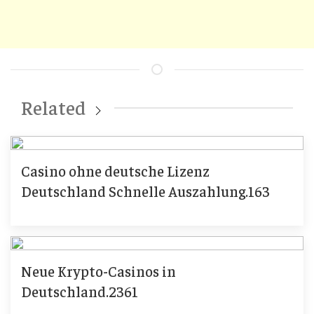
Related
Casino ohne deutsche Lizenz
Deutschland Schnelle Auszahlung.163
Neue Krypto-Casinos in
Deutschland.2361