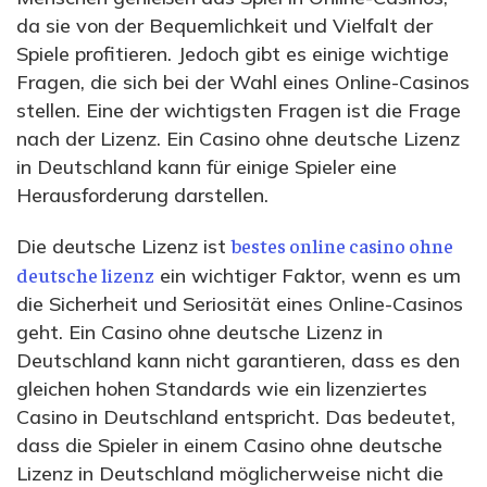
da sie von der Bequemlichkeit und Vielfalt der
Spiele profitieren. Jedoch gibt es einige wichtige
Fragen, die sich bei der Wahl eines Online-Casinos
stellen. Eine der wichtigsten Fragen ist die Frage
nach der Lizenz. Ein Casino ohne deutsche Lizenz
in Deutschland kann für einige Spieler eine
Herausforderung darstellen.
bestes online casino ohne
Die deutsche Lizenz ist
deutsche lizenz
ein wichtiger Faktor, wenn es um
die Sicherheit und Seriosität eines Online-Casinos
geht. Ein Casino ohne deutsche Lizenz in
Deutschland kann nicht garantieren, dass es den
gleichen hohen Standards wie ein lizenziertes
Casino in Deutschland entspricht. Das bedeutet,
dass die Spieler in einem Casino ohne deutsche
Lizenz in Deutschland möglicherweise nicht die