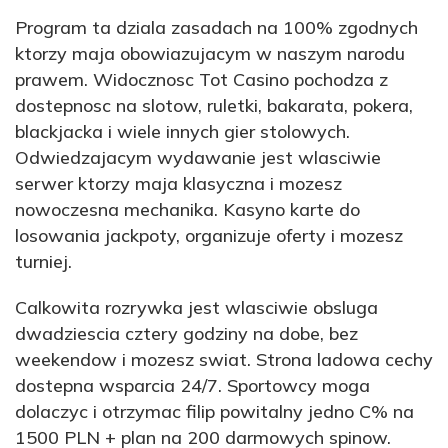
Program ta dziala zasadach na 100% zgodnych
ktorzy maja obowiazujacym w naszym narodu
prawem. Widocznosc Tot Casino pochodza z
dostepnosc na slotow, ruletki, bakarata, pokera,
blackjacka i wiele innych gier stolowych.
Odwiedzajacym wydawanie jest wlasciwie
serwer ktorzy maja klasyczna i mozesz
nowoczesna mechanika. Kasyno karte do
losowania jackpoty, organizuje oferty i mozesz
turniej.
Calkowita rozrywka jest wlasciwie obsluga
dwadziescia cztery godziny na dobe, bez
weekendow i mozesz swiat. Strona ladowa cechy
dostepna wsparcia 24/7. Sportowcy moga
dolaczyc i otrzymac filip powitalny jedno C% na
1500 PLN + plan na 200 darmowych spinow.