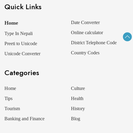
Quick Links
Home
Date Converter
Online calculator
Type In Nepali
District Telephone Code
Preeti to Unicode
Country Codes
Unicode Converter
Categories
Home
Culture
Tips
Health
Tourism
History
Banking and Finance
Blog