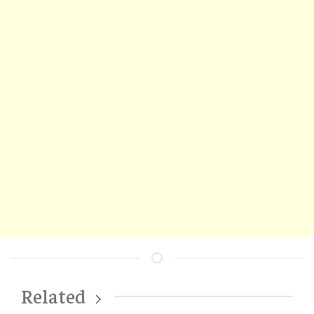
Related