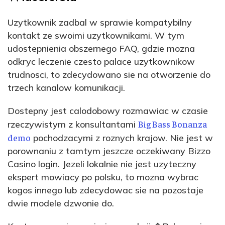
Uzytkownik zadbal w sprawie kompatybilny
kontakt ze swoimi uzytkownikami. W tym
udostepnienia obszernego FAQ, gdzie mozna
odkryc leczenie czesto palace uzytkownikow
trudnosci, to zdecydowano sie na otworzenie do
trzech kanalow komunikacji.
Dostepny jest calodobowy rozmawiac w czasie
Big Bass Bonanza
rzeczywistym z konsultantami
demo
pochodzacymi z roznych krajow. Nie jest w
porownaniu z tamtym jeszcze oczekiwany Bizzo
Casino login. Jezeli lokalnie nie jest uzyteczny
ekspert mowiacy po polsku, to mozna wybrac
kogos innego lub zdecydowac sie na pozostaje
dwie modele dzwonie do.