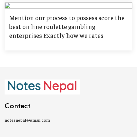
Mention our process to possess score the
best on line roulette gambling
enterprises Exactly how we rates
Contact
notesnepal@gmail.com