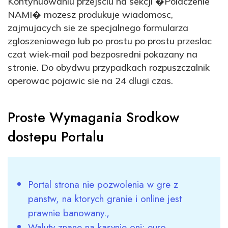
Kontynuowaniu przejsciu na sekcji �Polaczenie
NAMI� mozesz produkuje wiadomosc,
zajmujacych sie ze specjalnego formularza
zgloszeniowego lub po prostu po prostu przeslac
czat wiek-mail pod bezposredni pokazany na
stronie. Do obydwu przypadkach rozpuszczalnik
operowac pojawic sie na 24 dlugi czas.
Proste Wymagania Srodkow
dostepu Portalu
Portal strona nie pozwolenia w gre z
panstw, na ktorych granie i online jest
prawnie banowany.,
Waluty znane na kasynie oni: euro,