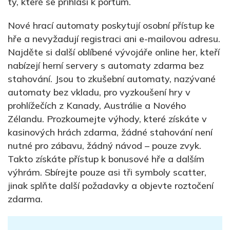
ty, které se přihlásí k portům.
Nové hrací automaty poskytují osobní přístup ke
hře a nevyžadují registraci ani e-mailovou adresu.
Najděte si další oblíbené vývojáře online her, kteří
nabízejí herní servery s automaty zdarma bez
stahování. Jsou to zkušební automaty, nazývané
automaty bez vkladu, pro vyzkoušení hry v
prohlížečích z Kanady, Austrálie a Nového
Zélandu. Prozkoumejte výhody, které získáte v
kasinových hrách zdarma, žádné stahování není
nutné pro zábavu, žádný návod – pouze zvyk.
Takto získáte přístup k bonusové hře a dalším
výhrám. Sbírejte pouze asi tři symboly scatter,
jinak splňte další požadavky a objevte roztočení
zdarma.