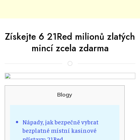
Získejte 6 21Red milionů zlatých
mincí zcela zdarma
Blogy
Nápady, jak bezpečně vybrat
bezplatné místní kasinové
přístavy: 21Red