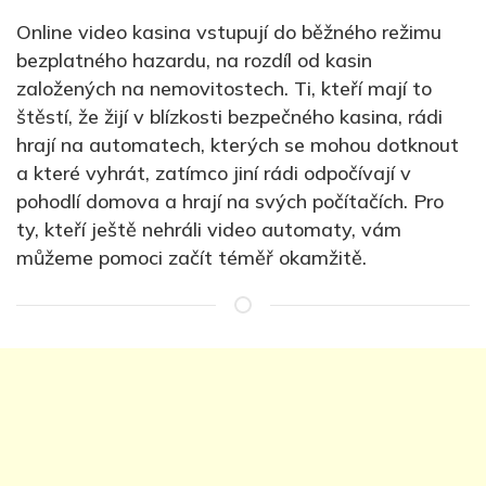
Online video kasina vstupují do běžného režimu
bezplatného hazardu, na rozdíl od kasin
založených na nemovitostech. Ti, kteří mají to
štěstí, že žijí v blízkosti bezpečného kasina, rádi
hrají na automatech, kterých se mohou dotknout
a které vyhrát, zatímco jiní rádi odpočívají v
pohodlí domova a hrají na svých počítačích. Pro
ty, kteří ještě nehráli video automaty, vám
můžeme pomoci začít téměř okamžitě.