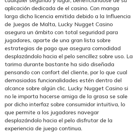
cualquier segundo y lugar, beneficiándose de su
aplicación dedicada de el casino. Con manga
larga dicho licencia emitida debido a la Influencia
de Juegos de Malta, Lucky Nugget Casino
asegura un ámbito con total seguridad para
jugadores, aparte de una gran lista sobre
estrategias de pago que asegura comodidad
desplazándolo hacia el pelo sencillez sobre uso.
La
tarima durante bastante ha sido diseñada
pensando con confort del cliente, por lo que cual
demasiadas funcionalidades estén dentro del
alcance sobre algún clic. Lucky Nugget Casino si
no le importa hacerse amiga de la grasa se sale
por dicho interfaz sobre consumidor intuitiva, lo
que permite a los jugadores navegar
desplazándolo hacia el pelo disfrutar de la
experiencia de juego continua.