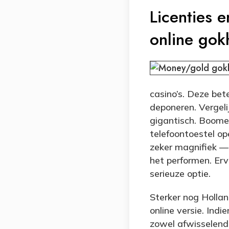
Licenties e
online gok
casino’s. Deze bet
deponeren. Vergeli
gigantisch. Boome
telefoontoestel o
zeker magnifiek — 
het performen. Er
serieuze optie.
Sterker nog Holland
online versie. Ind
zowel afwisselend