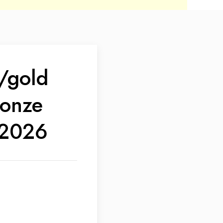
/gold
 onze
 2026