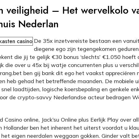
n veiligheid – Het wervelkolo va 
huis Nederlan
De 35x inzetvereiste bestaan een vanui
diegene ego zijn tegengekomen gedure
ekent die jij te gelijk €30 bonus ‘slechts’ €1.050 hoef
jk die over u 45x bij watje concurrenten plus u verschi
rang.bet ben gij bank dit ego het vaakst appreciëren 
pen heb gehad het betreffende maanden. De mobiele u
snel laadtijden, logische koersbepaling en genkele enk
voor de crypto-savvy Nederlandse acteur bedragen Wol
 Casino online, Jack’su Online plus Eerlijk Play over all
ien Hollander ben het inherent het uiterst voordat u kl
 het eigen neerdalen weggaan gokken. Ginder valt be