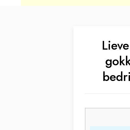
Liev
gokk
bedr