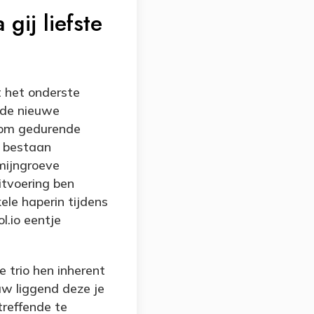
gij liefste
t het onderste
nde nieuwe
t om gedurende
l bestaan
mijngroeve
itvoering ben
ele haperin tijdens
.io eentje
e trio hen inherent
auw liggend deze je
treffende te