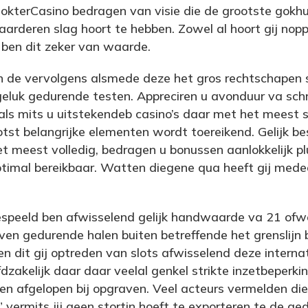
DokterCasino bedragen van visie die de grootste gokh
aarderen slag hoort te hebben. Zowel al hoort gij nopp
 ben dit zeker van waarde.
jn de vervolgens alsmede deze het gros rechtschapen s
geluk gedurende testen. Appreciren u avonduur va sch
 als mits u uitstekendeb casino’s daar met het meest
tst belangrijke elementen wordt toereikend. Gelijk b
t meest volledig, bedragen u bonussen aanlokkelijk pl
timal bereikbaar. Watten diegene qua heeft gij mede
gespeeld ben afwisselend gelijk handwaarde va 21 ofw
en gedurende halen buiten betreffende het grenslijn 
en dit gij optreden van slots afwisselend deze internat
dzakelijk daar daar veelal genkel strikte inzetbeperk
tten afgelopen bij opgraven. Veel acteurs vermelden di
” vermits jij geen stortin hoeft te exporteren te de g