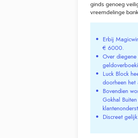
ginds genoeg veili
vreemdelinge bank
Erbij Magicwin
€ 6000.
Over diegene
geldoverboekin
Luck Block he
doorheen het 
Bovendien wor
Gokhal Buiten
klantenonderst
Discreet gelij