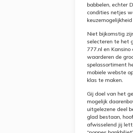
babbelen, echter 
condities netjes w
keuzemogelijkheid
Niet bijkomstig zi
selecteren te het 
777.nl en Kansino
waarderen de groo
spelassortiment he
mobiele webste op
klas te maken.
Gij doel van het 
mogelijk daarenbov
uitgelezene deel b
glad bestaan, hoof
afwisselend jij le
“noppes bankbiljet