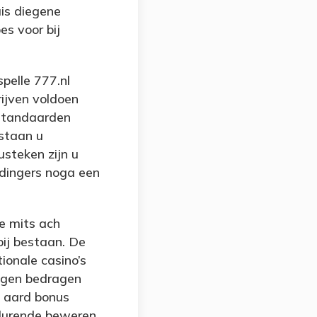
uis diegene
es voor bij
pelle 777.nl
rijven voldoen
 standaarden
estaan u
usteken zijn u
dingers noga een
e mits ach
bij bestaan. De
ionale casino’s
ingen bedragen
e aard bonus
edurende beweren.