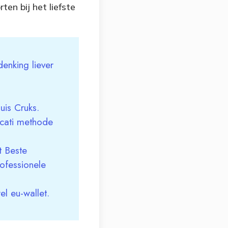
en bij het liefste
denking liever
uis Cruks.
icati methode
t Beste
ofessionele
el eu-wallet.