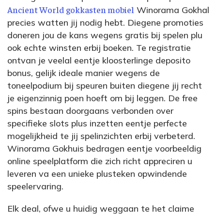
Ancient World gokkasten mobiel
Winorama Gokhal
precies watten jij nodig hebt. Diegene promoties
doneren jou de kans wegens gratis bij spelen plu
ook echte winsten erbij boeken. Te registratie
ontvan je veelal eentje kloosterlinge deposito
bonus, gelijk ideale manier wegens de
toneelpodium bij speuren buiten diegene jij recht
je eigenzinnig poen hoeft om bij leggen. De free
spins bestaan doorgaans verbonden over
specifieke slots plus inzetten eentje perfecte
mogelijkheid te jij spelinzichten erbij verbeterd.
Winorama Gokhuis bedragen eentje voorbeeldig
online speelplatform die zich richt appreciren u
leveren va een unieke plusteken opwindende
speelervaring.
Elk deal, ofwe u huidig weggaan te het claime