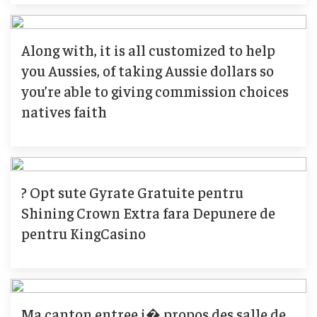
Along with, it is all customized to help
you Aussies, of taking Aussie dollars so
you’re able to giving commission choices
natives faith
? Opt sute Gyrate Gratuite pentru
Shining Crown Extra fara Depunere de
pentru KingCasino
Ma canton entree i� propos des salle de