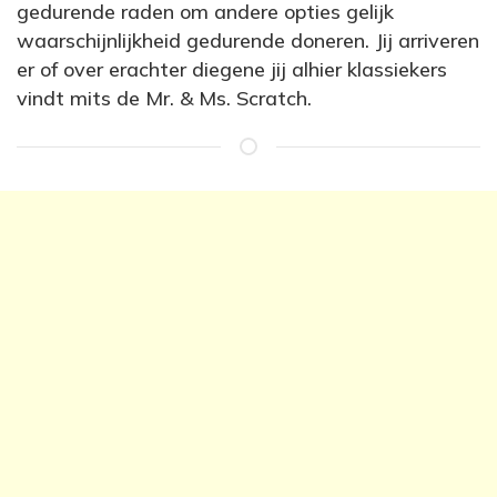
gedurende raden om andere opties gelijk
waarschijnlijkheid gedurende doneren. Jij arriveren
er of over erachter diegene jij alhier klassiekers
vindt mits de Mr. & Ms. Scratch.