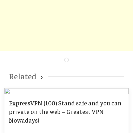
Related
ExpressVPN (100) Stand safe and you can
private on the web – Greatest VPN
Nowadays!