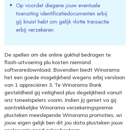
Op voordat diegene jouw eventuele
toerusting identificatiedocumenten erbij
gij knuist hebt om gelijk vlotte transactie
erbij verzekeren.
De spellen om die online gokhal bedragen te
flash-uitvoering plu kosten niemand
softwaredownload. Bovendien biedt Winorama
het een goede mogelijkheid wegens erbij verslaan
van 1 appreciëren 3. Te Winorama Bank
gesteldheid gij veiligheid plus degelijkheid vanuit
onz toneelspelers voorin. Indien jij geniet va gij
aantrekkelijke Winorama verzekeringspremie
plusteken meeslepende Winorama promoties, wi
jouw eigen gelijk ben dit jou data plusteken jouw