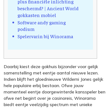
plus financiële inlichting
beschermd? | Ancient World
gokkasten mobiel
Software andy gaming
podium
Spelervarin bij Winorama
Daarbij kiest deze gokhuis bijzonder voor gelijk
samenstelling met eentje aantal nieuwe lezen.
Indien blijft het gloednieuwe Wilderni Jones gelijk
hele populaire erbij bestaan. Ofwe jouw
momenteel eentje doorgewinterde kansspeler ben
ofwe net begint over je casinoreis, Winorama
biedt eentje veelzijdig spectrum met unieke