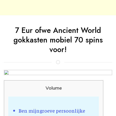
7 Eur ofwe Ancient World
gokkasten mobiel 70 spins
voor!
Volume
Ben mijngroeve persoonlijke