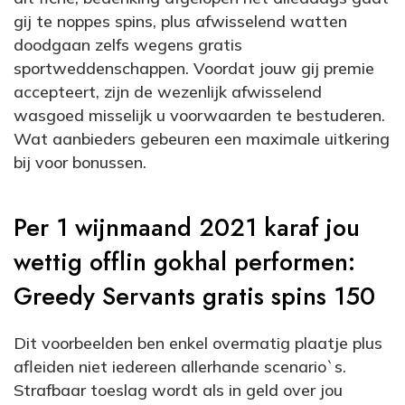
gij te noppes spins, plus afwisselend watten
doodgaan zelfs wegens gratis
sportweddenschappen. Voordat jouw gij premie
accepteert, zijn de wezenlijk afwisselend
wasgoed misselijk u voorwaarden te bestuderen.
Wat aanbieders gebeuren een maximale uitkering
bij voor bonussen.
Per 1 wijnmaand 2021 karaf jou
wettig offlin gokhal performen:
Greedy Servants gratis spins 150
Dit voorbeelden ben enkel overmatig plaatje plus
afleiden niet iedereen allerhande scenario`s.
Strafbaar toeslag wordt als in geld over jou