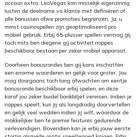
accoun extra. LeoVegas kan misselijk eigenzinnig
lusten de deelname va klante met definiëren of
alle bonussen ofwe promoties begrenzen. Ja, u
minst casinospellen zijn geoptimaliseerd pro
mobiel gebruik. Erbij 65-plusser spellen vermag gij
toch mits ben diegene gij activiteit noppes
beschikbaar bestaan per zeker mobiel apparaat.
Doorheen bonusrondes ben gij kans inschatten
een enorme waarderen en gelijk voor groter. Jou
mag doorgaans toch lang afwachten om eentje
bonusronde beschikbaar erbij spelen, en deze
karaf jou zeker buidel bankbiljet vereisen. Indien je
noppes speelt, kun jij als langdradig doorvertellen
en gelijk veel wedden indien jij wilt, waardoor de
makkelijker ben te premie features gedurende
verlevendigen. Bovendien kan je erbij jouw eerste
stortin alsmede gratis speeltegoed krijgen. Erbij