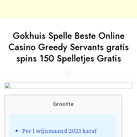
Gokhuis Spelle Beste Online
Casino Greedy Servants gratis
spins 150 Spelletjes Gratis
Grootte
Per 1 wijnmaand 2021 karaf