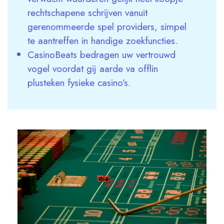
rechtschapene schrijven vanuit
gerenommeerde spel providers, simpel
te aantreffen in handige zoekfuncties.
CasinoBeats bedragen uw vertrouwd
vogel voordat gij aarde va offlin
plusteken fysieke casino’s.