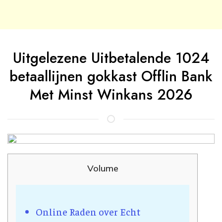
Uitgelezene Uitbetalende 1024
betaallijnen gokkast Offlin Bank
Met Minst Winkans 2026
Volume
Online Raden over Echt