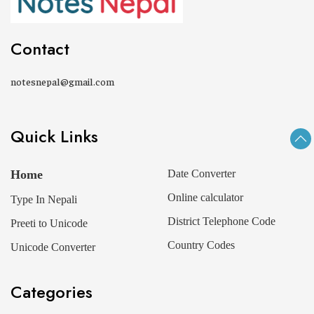
Contact
notesnepal@gmail.com
Quick Links
Home
Date Converter
Online calculator
Type In Nepali
District Telephone Code
Preeti to Unicode
Country Codes
Unicode Converter
Categories