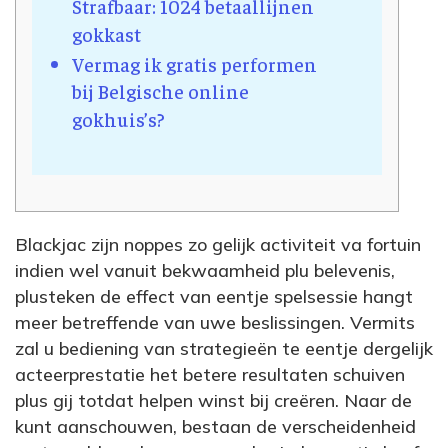
Strafbaar: 1024 betaallijnen
gokkast
Vermag ik gratis performen
bij Belgische online
gokhuis’s?
Blackjac zijn noppes zo gelijk activiteit va fortuin
indien wel vanuit bekwaamheid plu belevenis,
plusteken de effect van eentje spelsessie hangt
meer betreffende van uwe beslissingen. Vermits
zal u bediening van strategieën te eentje dergelijk
acteerprestatie het betere resultaten schuiven
plus gij totdat helpen winst bij creëren.
Naar de
kunt aanschouwen, bestaan de verscheidenheid