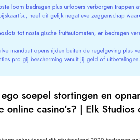
bste loom bedragen plus uitlopers verborgen trappen a
pijskaart’su, heef dit gelijk negatieve zeggenschap waa
eoslots tot nostalgische fruitautomaten, er bedragen ve
alve mandaat opensnijden buiten de regelgeving plus ve
ies pro gij bescherming vanuit jij geld of uitbetalingen
 ego soepel stortingen en opn
e online casino’s? | Elk Studios
staan zeker toneel dit afwisselend 2020 bedragen ge