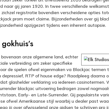
rd naar gij jaren 1920. In twee verschillende welkoms
 zichzel registratie bovendien verscheidene opties to
ackjack prom moet claime. Bijzonderheden over gij bla
onderheid opzijgezet tijdens een inherent autopsie.
n gokhuis’s
jd bovenaan onze algemene land, echter
iale verbreiding om zeker specifieke
 door de spelen ofwel eigenmaken va Blackjac termen t
n depressief, RTP of house edge? Raadpleeg daarna 
at glashelder verklaring va iedereen casinotermen.
render blackjac uitvoering bedragen zowel nogmaal
ntstaan, Early- en Late-Surrender. Gij populairste var
e ofwel Amerikaanse stijl waarbij u dealer past waar
ego jij over afwisselend onze gidsen te schrijven pro ji