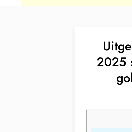
Uitge
2025 s
go