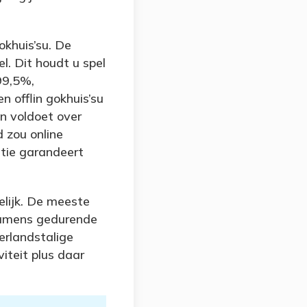
okhuis’su. De
l. Dit houdt u spel
 99,5%,
n offlin gokhuis’su
n voldoet over
 zou online
ntie garandeert
elijk. De meeste
 namens gedurende
erlandstalige
iteit plus daar