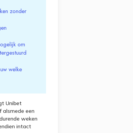
nken zonder
gen
mogelijk om
tergestuurd
jouw welke
gt Unibet
ef alsmede een
gedurende weken
endien intact