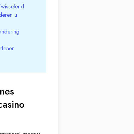
fwisselend
rderen u
randering
rlenen
.
ames
 casino
lanceerd, maar u