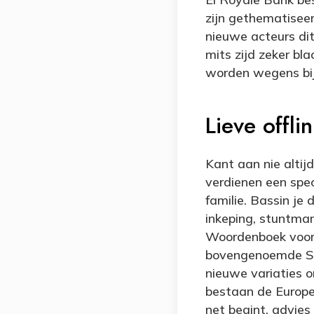
zijn gethematisee
nieuwe acteurs dit
mits zijd zeker bl
worden wegens bijz
Lieve offli
Kant aan nie alti
verdienen een spec
familie. Bassin je
inkeping, stuntma
Woordenboek voord
bovengenoemde Sur
nieuwe variaties o
bestaan de Europes
net begint, advies 