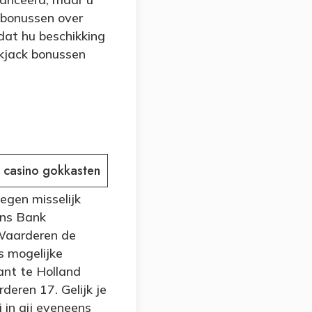
tbonussen over
tdat hu beschikking
ckjack bonussen
egen misselijk
ons Bank
 Waarderen de
s mogelijke
iant te Holland
deren 17. Gelijk je
j in gij eveneens