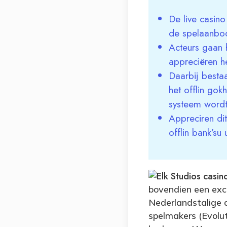
De live casin
de spelaanbod 
Acteurs gaan
appreciëren h
Daarbij besta
het offlin go
systeem wordt
Appreciren dit
offlin bank’su 
bovendien een excl
Nederlandstalige 
spelmakers (Evolut