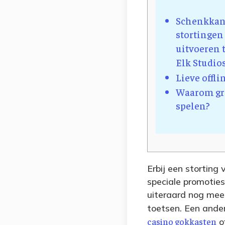
Schenkkan
stortinge
uitvoeren t
Elk Studio
Lieve offli
Waarom gra
spelen?
Erbij een stortin
speciale promoties
uiteraard nog meer
toetsen. Een ande
casino gokkasten
of