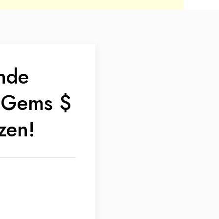
ende
f Gems $
zen!