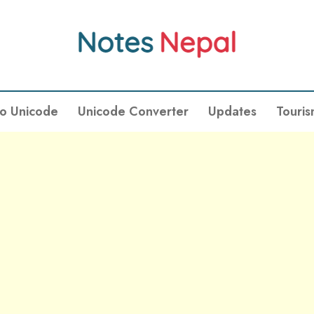
To Unicode
Unicode Converter
Updates
Touri