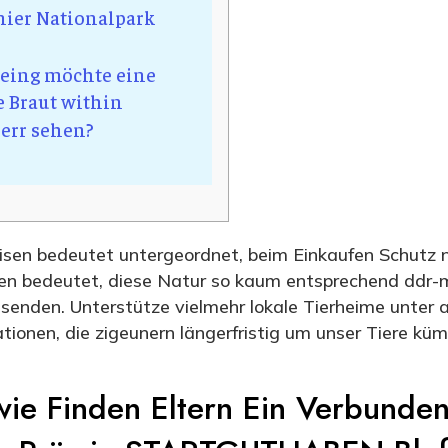
ier Nationalpark
being möchte eine
 Braut within
err sehen?
eisen bedeutet untergeordnet, beim Einkaufen Schutz
en bedeutet, diese Natur so kaum entsprechend ddr-
 senden.
Unterstütze vielmehr lokale Tierheime unter
tionen, die zigeunern längerfristig um unser Tiere kü
ie Finden Eltern Ein Verbunden