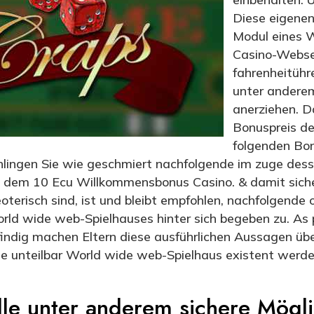
Diese eigene
Modul eines 
Casino-Webse
fahrenheitühr
unter andere
anerziehen. D
Bonuspreis de
folgenden Bo
chlingen Sie wie geschmiert nachfolgende im zuge de
dem 10 Ecu Willkommensbonus Casino. & damit sicher
terisch sind, ist und bleibt empfohlen, nachfolgende of
d wide web-Spielhauses hinter sich begeben zu. As p
ndig machen Eltern diese ausführlichen Aussagen übe
e unteilbar World wide web-Spielhaus existent werde
lle unter anderem sichere Mögli