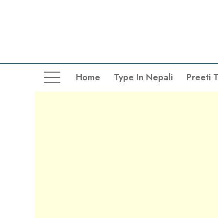
Home
Type In Nepali
Preeti 