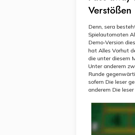
Verstößen 
Denn, sera besteht
Spielautomaten All
Demo-Version dies
hat Alles Vorhut d
die unter diesem M
Unter anderem zwis
Runde gegenwärtig 
sofern Die leser ge
anderem Die leser