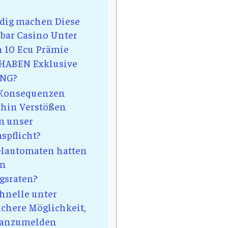
ndig machen Diese
hbar Casino Unter
n 10 Ecu Prämie
HABEN Exklusive
NG?
 Konsequenzen
thin Verstößen
m unser
spflicht?
elautomaten hatten
en
gsraten?
chnelle unter
chere Möglichkeit,
 anzumelden