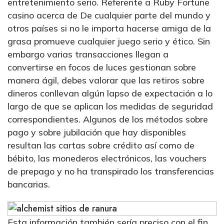
entretenimiento serio. Referente a Ruby Fortune
casino acerca de De cualquier parte del mundo y
otros países si no le importa hacerse amiga de la
grasa promueve cualquier juego serio y ético. Sin
embargo varias transacciones llegan a
convertirse en focos de luces gestionan sobre
manera ágil, debes valorar que las retiros sobre
dineros conllevan algún lapso de expectación a lo
largo de que se aplican los medidas de seguridad
correspondientes. Algunos de los métodos sobre
pago y sobre jubilación que hay disponibles
resultan las cartas sobre crédito así­ como de
bébito, las monederos electrónicos, las vouchers
de prepago y no ha transpirado los transferencias
bancarias.
Esta información también serí­a preciso con el fin