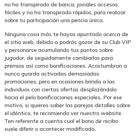
no ha transpirado de banca, joviales accesos
fáciles y no ha transpirado rápidos, para realizar
sobre tu participación una pericia única.
Ninguna cosa más te hayas apuntado acerca de
el sitio web, debido a podrás gozar de su Club VIP
y personarse acumulando tus puntos sobre
jugador, de seguidamente cambiarlos para
premios así­ como bonificaciones. Acostumbran a
nunca guarda activadas demasiadas
promociones, pero en ocasiones brinda a las
individuos con ciertas ofertas desplazándolo
hacia el pelo bonificaciones especiales. Por ese
motivo, si quieres saber las parejas detalles sobre
el idéntico, te recomiendo ver nuestro website.
Ten referente a cuenta cual el bono de recibo
suele diferir o acontecer modificado.