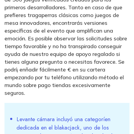
primeros desarrolladores. Tanto en caso de que
prefieres tragaperras clásicas como juegos de
mesa innovadores, encontrarás versiones
específicas de el evento que amplifican una
emoción. Es posible observar las solicitudes sobre
tiempo favorable y no ha transpirado conseguir
ayuda de nuestro equipo de apoyo regalado si
tienes alguna pregunta o necesitas favorece. Se
podrí¡ enñadir fácilmente € en su cartera
empezando por tu teléfono utilizando método el
mundo sobre pago tiendas excesivamente
seguros.
Levante cámara incluyó una categoríen
dedicada en el blakacjack, uno de los