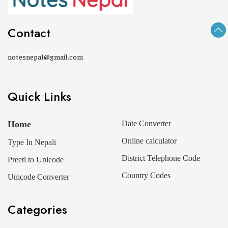
Contact
notesnepal@gmail.com
Quick Links
Home
Date Converter
Online calculator
Type In Nepali
District Telephone Code
Preeti to Unicode
Country Codes
Unicode Converter
Categories