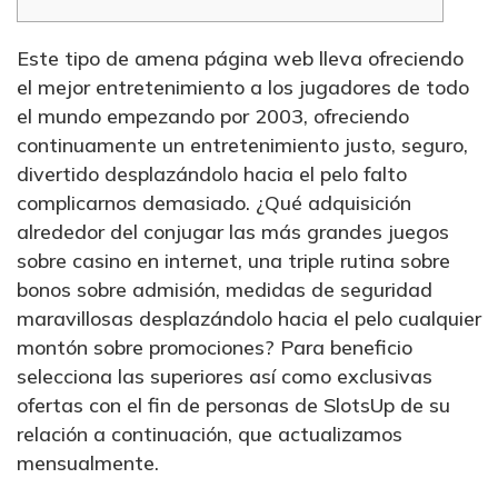
Este tipo de amena página web lleva ofreciendo
el mejor entretenimiento a los jugadores de todo
el mundo empezando por 2003, ofreciendo
continuamente un entretenimiento justo, seguro,
divertido desplazándolo hacia el pelo falto
complicarnos demasiado.
¿Qué adquisición
alrededor del conjugar las más grandes juegos
sobre casino en internet, una triple rutina sobre
bonos sobre admisión, medidas de seguridad
maravillosas desplazándolo hacia el pelo cualquier
montón sobre promociones? Para beneficio
selecciona las superiores así­ como exclusivas
ofertas con el fin de personas de SlotsUp de su
relación a continuación, que actualizamos
mensualmente.