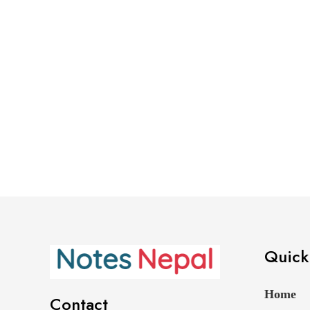
Quick
Home
Contact