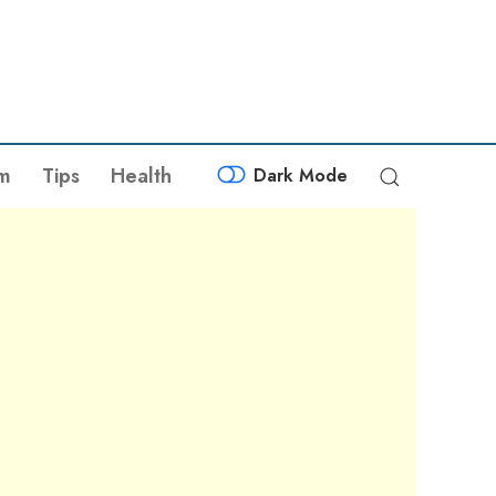
sm
Tips
Health
Dark Mode